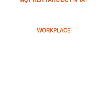
MỘT NỀN TẢNG DUY NHẤT
WORKPLACE