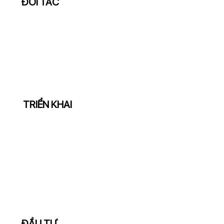
ĐỐI TÁC
Lựa chọn sai nhà cung cấp
giải pháp chuyển đổi số
TRIỂN KHAI
Thời gian triển khai kéo dài
nhưng không đạt hiểu quả
mong đợi
ĐẦU TƯ