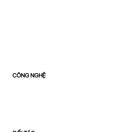
CÔNG NGHỆ
Thiếu nền tảng công nghệ đủ
mạnh