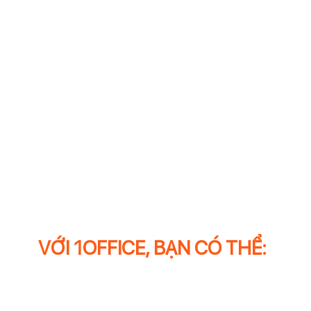
QUẢN TRỊ NGUÒN NHÂN LỰC
Giải quyết bài toán về tuyển dụng nhân sự,
chế độ đãi ngộ nhân sự, đào tạo nhân tài, lộ
trình thăng tiến, đánh giá năng lực, quản lý
KPI...chỉ trên 1 nền tảng duy nhất.
VỚI 1OFFICE, BẠN CÓ THỂ: