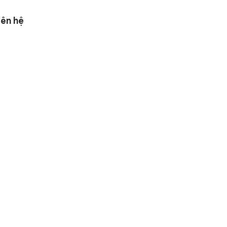
iên hệ
ĐĂNG KÝ NGAY