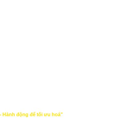
- Hành động để tối ưu hoá"
là sự kiện đào tạo và tư vấn ngàn
 dẫn dắt bởi đội ngũ chuyên gia thuộc top, tiếp cận 100 C-lev
chuyên gia quản trị nhân sự trên đa nền tảng truyền thông.