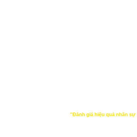
"Đánh giá hiệu quả nhân sự 
giai đoạn quý 4 năm 2023, được