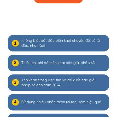
DOANH NGHIỆP CỦA BẠN CÓ ĐANG ?
Không biết bắt đầu triển khai chuyển đổi số từ
1
đâu, như nào?
2
Thiếu chi phí để triển khai các giải pháp số
Khó khăn trong việc tìm và đề xuất các giải
3
pháp số cho năm 2024
4
Sử dụng nhiều phần mềm rời rạc, kém hiệu quả