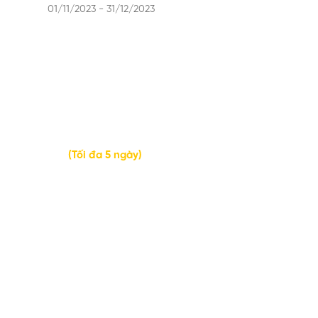
01/11/2023 - 31/12/2023
LỘ TRÌNH CHUYỂN ĐỔI SỐ CÙNG DX100
Giai đoạn 1:
Triển khai các tính
năng cơ bản
(Tối đa 5 ngày)
Khách hàng đăng ký
tham gia DX100, 1Office
xác nhận thông tin sử
dụng dịch vụ
Khách hàng cung
cấp danh sách
nhân sự sử dụng
phần mềm theo
mẫu
1Office khởi tạo hệ
thống và cung cấp
tài khoản