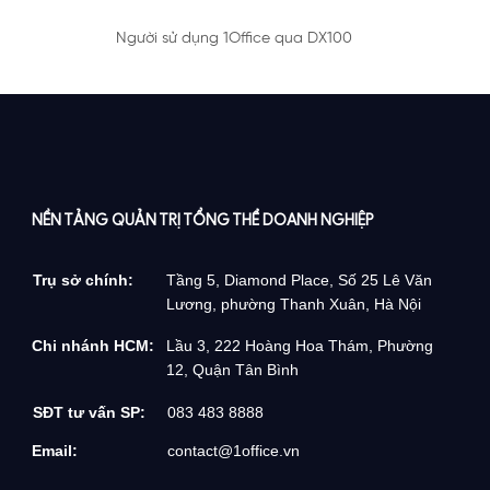
Người sử dụng 1Office qua DX100
NỀN TẢNG QUẢN TRỊ TỔNG THỂ DOANH NGHIỆP
Trụ sở chính:
Tầng 5, Diamond Place, Số 25 Lê Văn
Lương, phường Thanh Xuân, Hà Nội
Chi nhánh HCM:
Lầu 3, 222 Hoàng Hoa Thám, Phường
12, Quận Tân Bình
SĐT tư vấn SP:
083 483 8888
Email:
contact@1office.vn