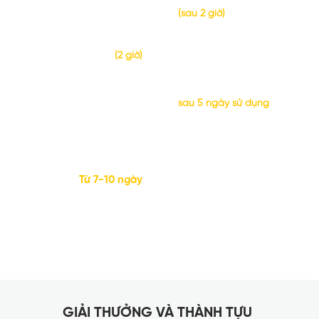
(sau 2 giờ)
Đào tạo, hướng
dẫn sử dụng online
(2 giờ)
Vận hành và Đánh
giá giai đoạn 1
sau 5 ngày sử dụng
Giai đoạn 2:
Triển khai các tính
năng nâng cao
(không bắt buộc)
Từ 7-10 ngày
Giai đoạn 3:
Tổng kết, đánh giá
và bàn giao hệ thống
GIẢI THƯỞNG VÀ THÀNH TỰU