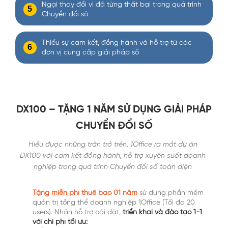
Ngại thay đổi vì đã từng thất bại trong quá trình
5
Chuyển đổi sô
Thiếu sự cam kết, đồng hành và hỗ trợ từ các
6
đơn vị cung cấp giải pháp số
DX100 – TẶNG 1 NĂM SỬ DỤNG GIẢI PHÁP
CHUYỂN ĐỔI SỐ
Hiểu được những trăn trở trên, 1Office ra mắt dự án
DX100 với cam kết đồng hành, hỗ trợ xuyên suốt doanh
nghiệp trong quá trình Chuyển đổi số toàn diện
Tặng miễn phí thuê bao 01 năm
sử dụng
phầ
n mềm
quản trị tồng thể doanh nghiệp 1Office (Tối đa 20
users). Nhận hỗ trợ cài đặt,
triển khai và đào tạo 1-1
với chi phí tối ưu: