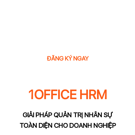
PHẦN MỀM ĐƯỢC 3.500 DN TIN DÙNG
ĐĂNG KÝ NGAY
1OFFICE HRM
GIẢI PHÁP QUẢN TRỊ NHÂN SỰ
TOÀN DIỆN CHO DOANH NGHIỆP