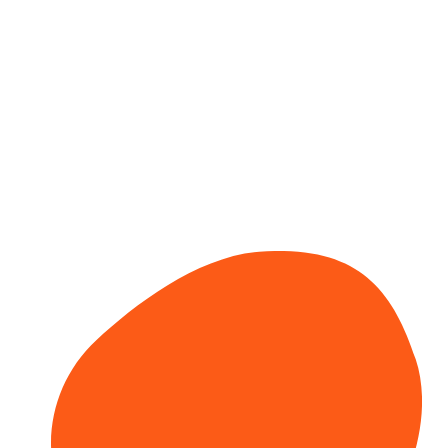
Quản lý thông tin các quyết định khen thưởng, kỷ luật,
điều chuyển, bổ nhiệm v.v....
ĐĂNG KÝ NGAY