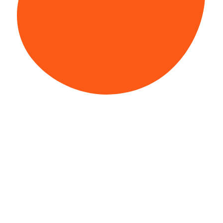
ĐÀO TẠO, ĐÁNH GIÁ NĂNG LỰC, KPI
Quản lý các khóa đào tạo và kết quả của nhân sự tham gia
đào tạo
Hỗ trợ đánh giá khung năng lực