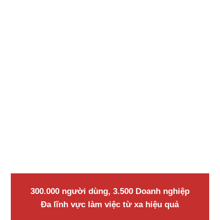
WORKPLACE
Hỗ trợ quản lý công việc giúp Doanh
nghiệp quản lý hiệu quả công việc từ
khâu giao việc, theo dõi giám sát, trao
đổi phản hồi, báo cáo kết quả và đánh
giá hiệu quả công việc
300.000 người dùng, 3.500 Doanh nghiệp
Đa lĩnh vực làm việc từ xa hiệu quả