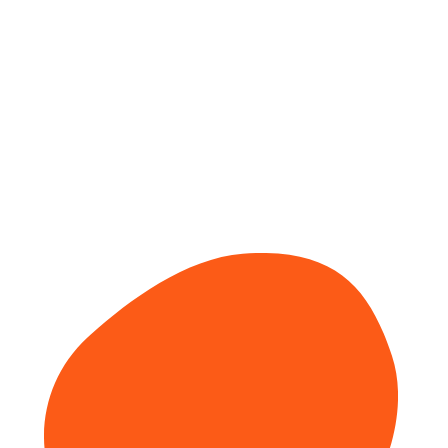
Mỗi cá nhân có thể kiểm tra kết quả chấm công
hàng ngày
ĐĂNG KÝ NGAY