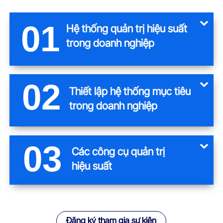
01
Hệ thống quản trị hiệu suất
trong doanh nghiệp
02
Thiết lập hệ thống mục tiêu
trong doanh nghiệp
03
Các công cụ quản trị
hiệu suất
Đăng ký tham gia sự kiện