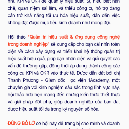
như KPI và OKR để quản lý hiệu suất. Sự hiểu biết hạn
chế, quan niệm sai lầm, và thiếu công cụ hỗ trợ đang
cản trở khả năng tối ưu hóa hiệu suất, dẫn đến việc
không đạt được mục tiêu kinh doanh như mong đợi.
Hội thảo
"Quản trị hiệu suất & ứng dụng công nghệ
trong doanh nghiệp"
sẽ cung cấp cho bạn cái nhìn toàn
diện về cách xây dựng và triển khai hệ thống quản trị
hiệu suất hiệu quả, giúp bạn nhận diện và giải quyết các
vấn đề thường gặp, đồng thời áp dụng thành công các
công cụ KPI và OKR vào thực tế. Được dẫn dắt bởi chị
Thanh Phương - Giám đốc Học viện 1Academy, một
chuyên gia với kinh nghiệm sâu sắc trong lĩnh vực này,
hội thảo hứa hẹn mang đến những kiến thức thiết thực
và giải pháp đột phá, giúp doanh nghiệp của bạn đạt
được hiệu suất tối đa trong kỷ nguyên số hóa.
ĐỪNG BỎ LỠ
cơ hội này để trang bị cho mình và doanh