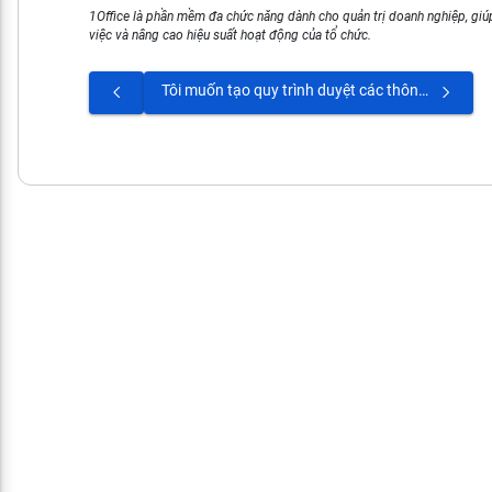
1Office là phần mềm đa chức năng dành cho quản trị doanh nghiệp, giúp
việc và nâng cao hiệu suất hoạt động của tổ chức.
Tôi muốn tạo quy trình duyệt các thông tin nhân sự cập nhật đưa lên hệ thống thì chọn đối tượng là gì?