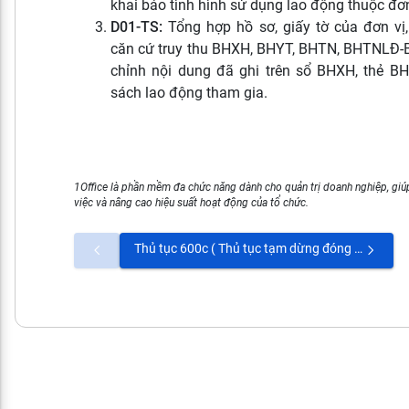
khai báo tình hình sử dụng lao động thuộc đơn
D01-TS:
Tổng hợp hồ sơ, giấy tờ của đơn vị
căn cứ truy thu BHXH, BHYT, BHTN, BHTNLĐ-BN
chỉnh nội dung đã ghi trên sổ BHXH, thẻ B
sách lao động tham gia.
1Office là phần mềm đa chức năng dành cho quản trị doanh nghiệp, giúp
việc và nâng cao hiệu suất hoạt động của tổ chức.
Thủ tục 600c ( Thủ tục tạm dừng đóng vào quỹ hưu trí và tử tuất theo quy định tại Điều 88 Luật BHXH năm 2014)