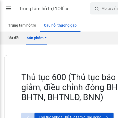
Trung tâm hỗ trợ 1Office
Trung tâm hỗ trợ
Câu hỏi thường gặp
Bắt đầu
Sản phẩm
Thủ tục 600 (Thủ tục báo 
giảm, điều chỉnh đóng B
BHTN, BHTNLĐ, BNN)
Thủ tục 600c ( Thủ tục tạm dừng đóng vào quỹ hưu trí và tử tuất theo quy định tại Điều 88 Luật BHXH năm 2014)