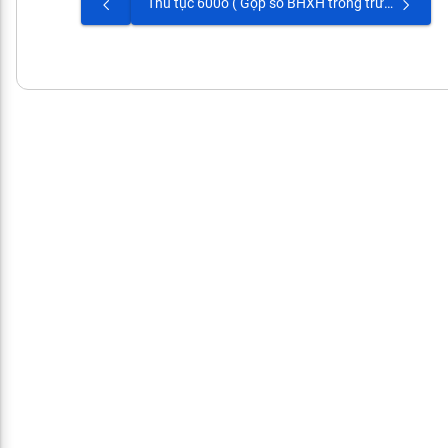
Thủ tục 600o ( Gộp sổ BHXH trong trường hợp một người có từ 2 sổ trở lên)