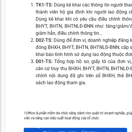
TK1-TS:
Dùng kê khai các thông tin người th
thành viên hộ gia đình khi người lao động
Dùng kê khai khi có yêu cầu điều chỉnh thôn
BHYT, BHTN, BHTNLĐ-BNN như: tăng/giảm/đ
giảm hẳn, điều chỉnh thông tin...
D02-TS:
Dùng để đơn vị, doanh nghiệp đăng ký
đóng BHXH, BHYT, BHTN, BHTNLĐ-BNN; cấp s
khai báo tình hình sử dụng lao động thuộc đơn
D01-TS:
Tổng hợp hồ sơ, giấy tờ của đơn vị
căn cứ truy thu BHXH, BHYT, BHTN, BHTNLĐ-BN
chỉnh nội dung đã ghi trên sổ BHXH, thẻ B
sách lao động tham gia.
1Office là phần mềm đa chức năng dành cho quản trị doanh nghiệp, giúp
việc và nâng cao hiệu suất hoạt động của tổ chức.