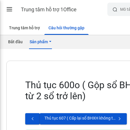
Trung tâm hỗ trợ 1Office
Trung tâm hỗ trợ
Câu hỏi thường gặp
Bắt đầu
Sản phẩm
Thủ tục 600o ( Gộp sổ B
từ 2 sổ trở lên)
Thủ tục 607 ( Cấp lại sổ BHXH không thay đổi thông tin)