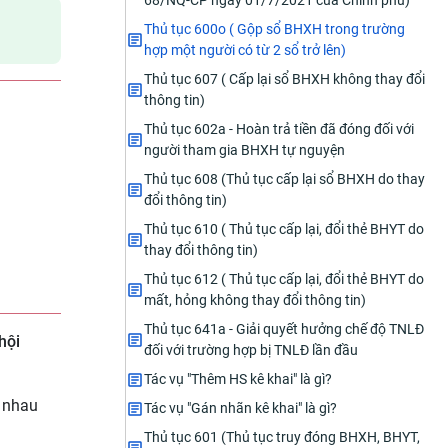
68/NQ-CP ngày 01/7/2021 của Chính phủ)
Thủ tục 600o ( Gộp sổ BHXH trong trường
hợp một người có từ 2 sổ trở lên)
Thủ tục 607 ( Cấp lại sổ BHXH không thay đổi
thông tin)
Thủ tục 602a - Hoàn trả tiền đã đóng đối với
người tham gia BHXH tự nguyện
Thủ tục 608 (Thủ tục cấp lại sổ BHXH do thay
đổi thông tin)
Thủ tục 610 ( Thủ tục cấp lại, đổi thẻ BHYT do
thay đổi thông tin)
Thủ tục 612 ( Thủ tục cấp lại, đổi thẻ BHYT do
mất, hỏng không thay đổi thông tin)
Thủ tục 641a - Giải quyết hưởng chế độ TNLĐ
hội
đối với trường hợp bị TNLĐ lần đầu
Tác vụ "Thêm HS kê khai" là gì?
c nhau
Tác vụ "Gán nhãn kê khai" là gì?
Thủ tục 601 (Thủ tục truy đóng BHXH, BHYT,