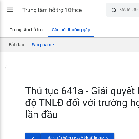
Trung tâm hỗ trợ 1Office
Trung tâm hỗ trợ
Câu hỏi thường gặp
Bắt đầu
Sản phẩm
Thủ tục 641a - Giải quyết
độ TNLĐ đối với trường h
lần đầu
Tác vụ "Thêm HS kê khai" là gì?