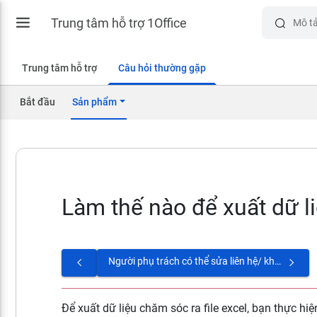
Trung tâm hỗ trợ 1Office
Trung tâm hỗ trợ
Câu hỏi thường gặp
Bắt đầu
Sản phẩm
Làm thế nào để xuất dữ li
Người phụ trách có thể sửa liên hệ/ khách hàng không? các thông tin sửa như: Số điện thoại, email, quy mô, lĩnh vực,...
Để xuất dữ liệu chăm sóc ra file excel, bạn thực hi