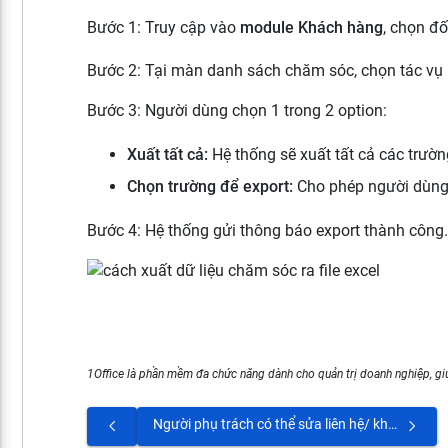
Bước 1: Truy cập vào
module Khách hàng
, chọn đ
Bước 2: Tại màn danh sách chăm sóc, chọn tác vụ
Bước 3: Người dùng chọn 1 trong 2 option:
Xuất tất cả:
Hệ thống sẽ xuất tất cả các trườ
Chọn trường để export:
Cho phép người dùng c
Bước 4: Hệ thống gửi thông báo export thành công
1Office là phần mềm đa chức năng dành cho quản trị doanh nghiệp, giú
Người phụ trách có thể sửa liên hệ/ khách hàng không? các thông tin sửa như: Số điện thoại, email, quy mô, lĩnh vực,...