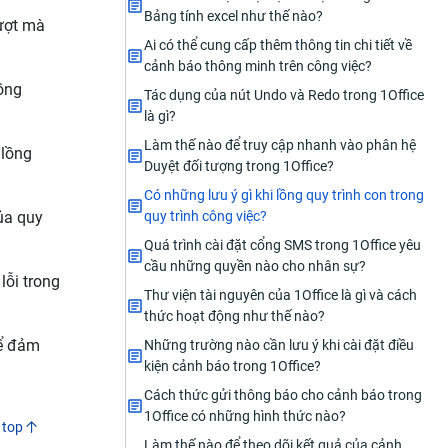
Bảng tính excel như thế nào?
mượt mà
Ai có thể cung cấp thêm thông tin chi tiết về
cảnh báo thông minh trên công việc?
lồng
Tác dụng của nút Undo và Redo trong 1Office
là gì?
Làm thế nào để truy cập nhanh vào phân hệ
 lồng
Duyệt đối tượng trong 1Office?
Có những lưu ý gì khi lồng quy trình con trong
ủa quy
quy trình công việc?
Quá trình cài đặt cổng SMS trong 1Office yêu
cầu những quyền nào cho nhân sự?
lỗi trong
Thư viện tài nguyên của 1Office là gì và cách
thức hoạt động như thế nào?
để đảm
Những trường nào cần lưu ý khi cài đặt điều
kiện cảnh báo trong 1Office?
Cách thức gửi thông báo cho cảnh báo trong
1Office có những hình thức nào?
 top
Làm thế nào để theo dõi kết quả của cảnh