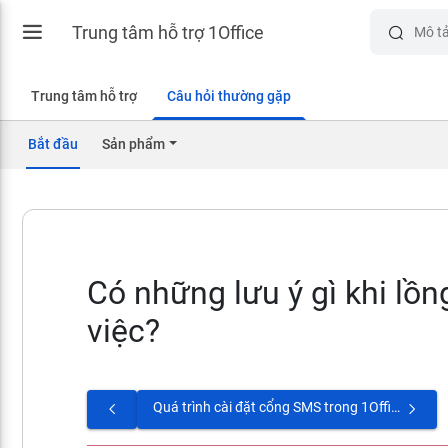
Trung tâm hỗ trợ 1Office
Trung tâm hỗ trợ
Câu hỏi thường gặp
Bắt đầu
Sản phẩm
Có những lưu ý gì khi lồn
việc?
Quá trình cài đặt cổng SMS trong 1Office yêu cầu những quyền nào cho nhân sự?