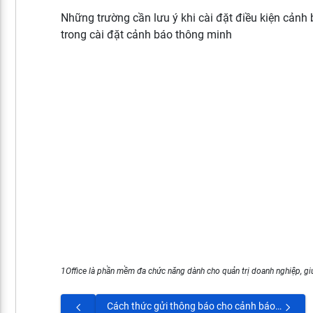
Những trường cần lưu ý khi cài đặt điều kiện cảnh 
trong cài đặt cảnh báo thông minh
1Office là phần mềm đa chức năng dành cho quản trị doanh nghiệp, giú
Cách thức gửi thông báo cho cảnh báo trong 1Office có những hình thức nào?