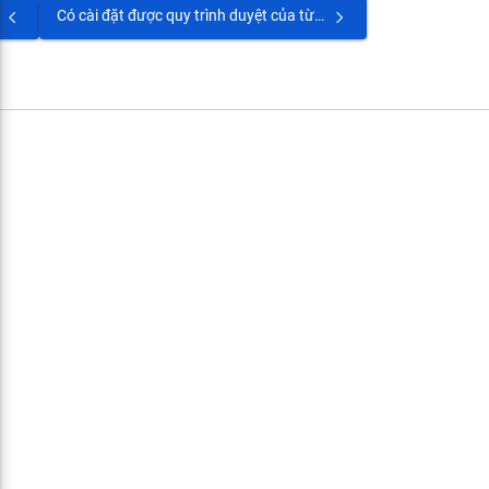
Có cài đặt được quy trình duyệt của từng loại đơn từ khác nhau hay không?