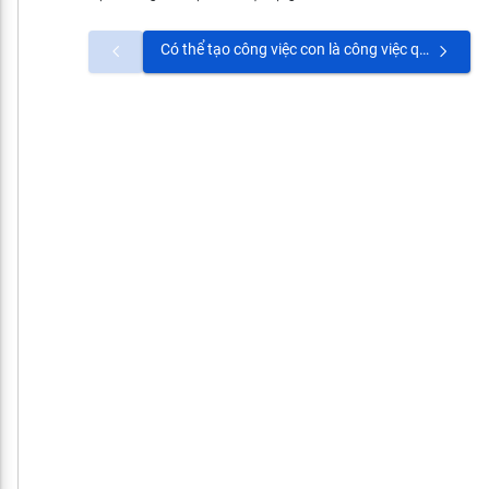
Có thể tạo công việc con là công việc quy trình khi công việc cha tính theo tỷ trọng công việc con được không?