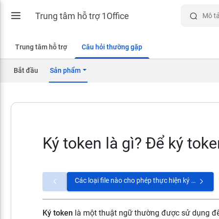
Trung tâm hỗ trợ 1Office
Trung tâm hỗ trợ
Câu hỏi thường gặp
Bắt đầu
Sản phẩm
Ký token là gì? Để ký toke
Các loại file nào cho phép thực hiện ký số trên 1Office?
Ký token
là một thuật ngữ thường được sử dụng để 