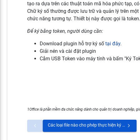
tạo ra dựa trên các thuật toán mã hóa phức tạp, có g
Chữ ký số thường được lưu trữ và quản lý trên một t
chức năng tương tự. Thiết bị này được gọi là token
Để ký bằng token, người dùng cần:
Download plugin hỗ trợ ký số
tại đây
.
Giải nén và cài đặt plugin
Cắm USB Token vào máy tính và bấm "Ký To
1Office là phần mềm đa chức năng dành cho quản trị doanh nghiệp, giú
Các loại file nào cho phép thực hiện ký số trên 1Office?