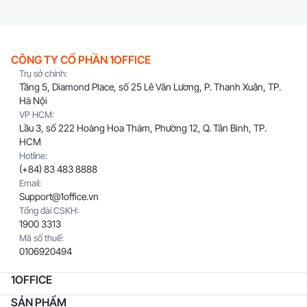
CÔNG TY CỔ PHẦN 1OFFICE
Trụ sở chính:
Tầng 5, Diamond Place, số 25 Lê Văn Lương, P. Thanh Xuân, TP.
Hà Nội
VP HCM:
Lầu 3, số 222 Hoàng Hoa Thám, Phường 12, Q. Tân Bình, TP.
HCM
Hotline:
(+84) 83 483 8888
Email:
Support@1office.vn
Tổng đài CSKH:
1900 3313
Mã số thuế:
0106920494
1OFFICE
SẢN PHẨM