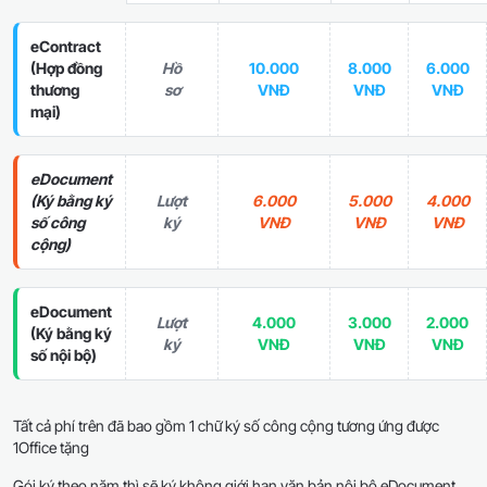
eContract
(Hợp đồng
Hồ
10.000
8.000
6.000
thương
sơ
VNĐ
VNĐ
VNĐ
mại)
eDocument
(Ký bằng ký
Lượt
6.000
5.000
4.000
số công
ký
VNĐ
VNĐ
VNĐ
cộng)
eDocument
Lượt
4.000
3.000
2.000
(Ký bằng ký
ký
VNĐ
VNĐ
VNĐ
số nội bộ)
Tất cả phí trên đã bao gồm 1 chữ ký số công cộng tương ứng được
1Office tặng
Gói ký theo năm thì sẽ ký không giới hạn văn bản nội bộ eDocument