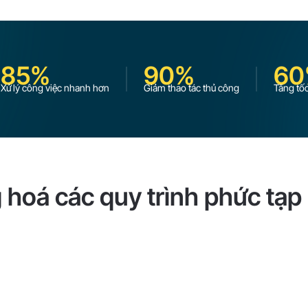
85%
90%
60
Xử lý công việc nhanh hơn
Giảm thao tác thủ công
Tăng tố
 hoá các quy trình phức tạ