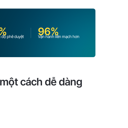
%
96%
c độ phê duyệt
Vận hành liền mạch hơn
p một cách dễ dàng