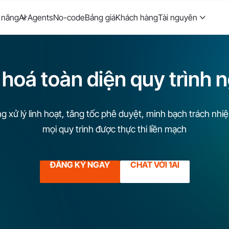
 năng
AI Agents
No-code
Bảng giá
Khách hàng
Tài nguyên
hoá toàn diện quy trình 
g xử lý linh hoạt, tăng tốc phê duyệt, minh bạch trách nh
mọi quy trình được thực thi liền mạch
ĐĂNG KÝ NGAY
CHAT VỚI 1AI