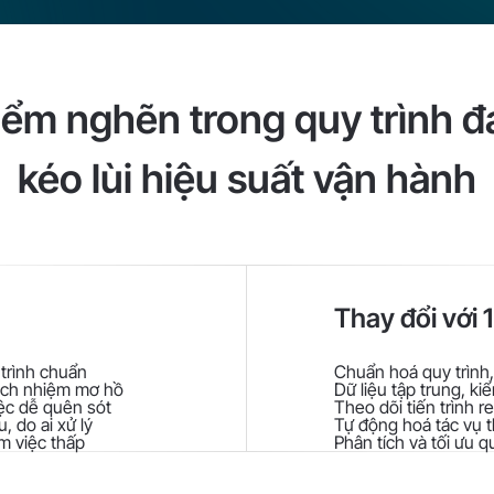
iểm nghẽn trong quy trình 
kéo lùi hiệu suất vận hành
Thay đổi với 
 trình chuẩn
Chuẩn hoá quy trình
rách nhiệm mơ hồ
Dữ liệu tập trung, k
iệc dễ quên sót
Theo dõi tiến trình r
, do ai xử lý
Tự động hoá tác vụ t
àm việc thấp
Phân tích và tối ưu qu