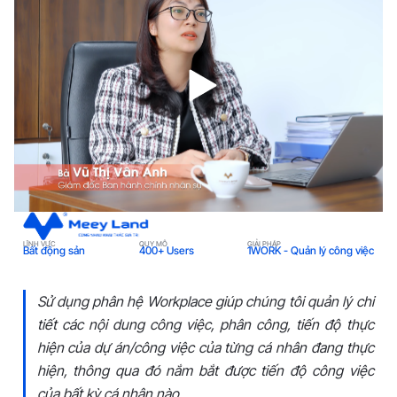
LĨNH VỰC
QUY MÔ
GIẢI PHÁP
L
Bất động sản
400+ Users
1WORK - Quản lý công việc
Sử dụng phân hệ Workplace giúp chúng tôi quản lý chi
tiết các nội dung công việc, phân công, tiến độ thực
hiện của dự án/công việc của từng cá nhân đang thực
hiện, thông qua đó nắm bắt được tiến độ công việc
của bất kỳ cá nhân nào