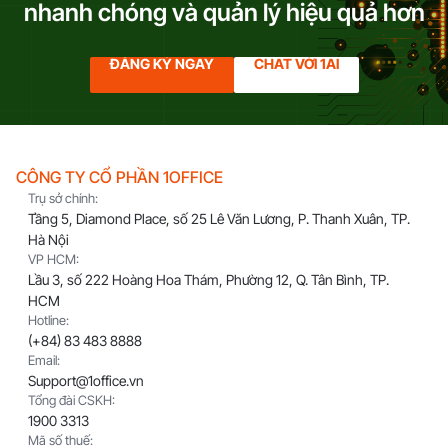
nhanh chóng
và quản lý hiệu quả hơn
ĐĂNG KÝ NGAY
CHAT VỚI 1AI
CÔNG TY CỔ PHẦN 1OFFICE
Trụ sở chính:
Tầng 5, Diamond Place, số 25 Lê Văn Lương, P. Thanh Xuân, TP.
Hà Nội
VP HCM:
Lầu 3, số 222 Hoàng Hoa Thám, Phường 12, Q. Tân Bình, TP.
HCM
Hotline:
(+84) 83 483 8888
Email:
Support@1office.vn
Tổng đài CSKH:
1900 3313
Mã số thuế: