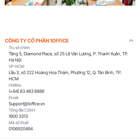
CÔNG TY CỔ PHẦN 1OFFICE
Trụ sở chính:
Tầng 5, Diamond Place, số 25 Lê Văn Lương, P. Thanh Xuân, TP.
Hà Nội
VP HCM:
Lầu 3, số 222 Hoàng Hoa Thám, Phường 12, Q. Tân Bình, TP.
HCM
Hotline:
(+84) 83 483 8888
Email:
Support@1office.vn
Tổng đài CSKH:
1900 3313
Mã số thuế:
0106920494