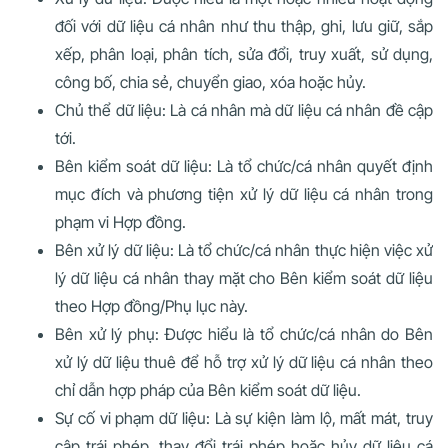
đối với dữ liệu cá nhân như thu thập, ghi, lưu giữ, sắp
xếp, phân loại, phân tích, sửa đổi, truy xuất, sử dụng,
công bố, chia sẻ, chuyển giao, xóa hoặc hủy.
Chủ thể dữ liệu: Là cá nhân mà dữ liệu cá nhân đề cập
tới.
Bên kiểm soát dữ liệu: Là tổ chức/cá nhân quyết định
mục đích và phương tiện xử lý dữ liệu cá nhân trong
phạm vi Hợp đồng.
Bên xử lý dữ liệu: Là tổ chức/cá nhân thực hiện việc xử
lý dữ liệu cá nhân thay mặt cho Bên kiểm soát dữ liệu
theo Hợp đồng/Phụ lục này.
Bên xử lý phụ: Được hiểu là tổ chức/cá nhân do Bên
xử lý dữ liệu thuê để hỗ trợ xử lý dữ liệu cá nhân theo
chỉ dẫn hợp pháp của Bên kiểm soát dữ liệu.
Sự cố vi phạm dữ liệu: Là sự kiện làm lộ, mất mát, truy
cập trái phép, thay đổi trái phép hoặc hủy dữ liệu cá