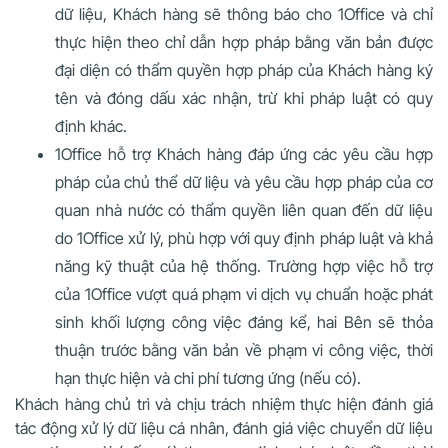
dữ liệu, Khách hàng sẽ thông báo cho 1Office và chỉ
thực hiện theo chỉ dẫn hợp pháp bằng văn bản được
đại diện có thẩm quyền hợp pháp của Khách hàng ký
tên và đóng dấu xác nhận, trừ khi pháp luật có quy
định khác.
1Office hỗ trợ Khách hàng đáp ứng các yêu cầu hợp
pháp của chủ thể dữ liệu và yêu cầu hợp pháp của cơ
quan nhà nước có thẩm quyền liên quan đến dữ liệu
do 1Office xử lý, phù hợp với quy định pháp luật và khả
năng kỹ thuật của hệ thống. Trường hợp việc hỗ trợ
của 1Office vượt quá phạm vi dịch vụ chuẩn hoặc phát
sinh khối lượng công việc đáng kể, hai Bên sẽ thỏa
thuận trước bằng văn bản về phạm vi công việc, thời
hạn thực hiện và chi phí tương ứng (nếu có).
Khách hàng chủ trì và chịu trách nhiệm thực hiện đánh giá
tác động xử lý dữ liệu cá nhân, đánh giá việc chuyển dữ liệu