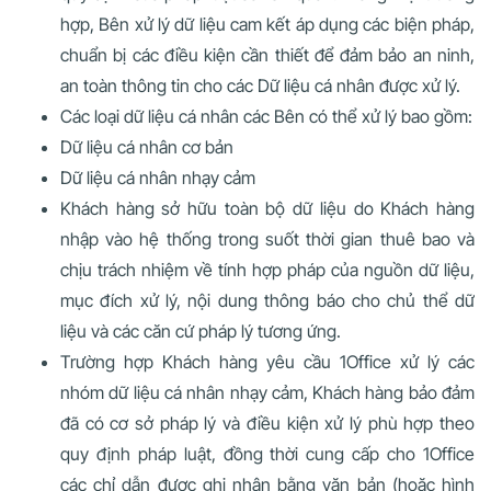
hợp, Bên xử lý dữ liệu cam kết áp dụng các biện pháp,
chuẩn bị các điều kiện cần thiết để đảm bảo an ninh,
an toàn thông tin cho các Dữ liệu cá nhân được xử lý.
Các loại dữ liệu cá nhân các Bên có thể xử lý bao gồm:
Dữ liệu cá nhân cơ bản
Dữ liệu cá nhân nhạy cảm
Khách hàng sở hữu toàn bộ dữ liệu do Khách hàng
nhập vào hệ thống trong suốt thời gian thuê bao và
chịu trách nhiệm về tính hợp pháp của nguồn dữ liệu,
mục đích xử lý, nội dung thông báo cho chủ thể dữ
liệu và các căn cứ pháp lý tương ứng.
Trường hợp Khách hàng yêu cầu 1Office xử lý các
nhóm dữ liệu cá nhân nhạy cảm, Khách hàng bảo đảm
đã có cơ sở pháp lý và điều kiện xử lý phù hợp theo
quy định pháp luật, đồng thời cung cấp cho 1Office
các chỉ dẫn được ghi nhận bằng văn bản (hoặc hình