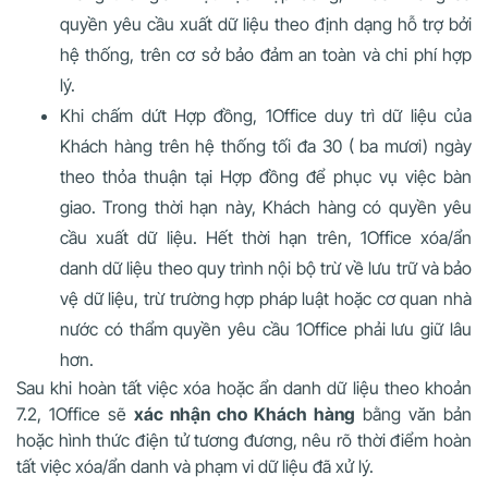
quyền yêu cầu xuất dữ liệu theo định dạng hỗ trợ bởi
hệ thống, trên cơ sở bảo đảm an toàn và chi phí hợp
lý.
Khi chấm dứt Hợp đồng, 1Office duy trì dữ liệu của
Khách hàng trên hệ thống tối đa 30 ( ba mươi) ngày
theo thỏa thuận tại Hợp đồng để phục vụ việc bàn
giao. Trong thời hạn này, Khách hàng có quyền yêu
cầu xuất dữ liệu. Hết thời hạn trên, 1Office xóa/ẩn
danh dữ liệu theo quy trình nội bộ trừ về lưu trữ và bảo
vệ dữ liệu, trừ trường hợp pháp luật hoặc cơ quan nhà
nước có thẩm quyền yêu cầu 1Office phải lưu giữ lâu
hơn.
Sau khi hoàn tất việc xóa hoặc ẩn danh dữ liệu theo khoản
7.2, 1Office sẽ
xác nhận cho Khách hàng
bằng văn bản
hoặc hình thức điện tử tương đương, nêu rõ thời điểm hoàn
tất việc xóa/ẩn danh và phạm vi dữ liệu đã xử lý.