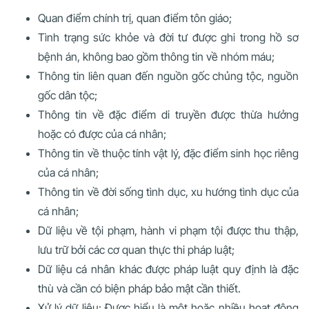
Quan điểm chính trị, quan điểm tôn giáo;
Tình trạng sức khỏe và đời tư được ghi trong hồ sơ
bệnh án, không bao gồm thông tin về nhóm máu;
Thông tin liên quan đến nguồn gốc chủng tộc, nguồn
gốc dân tộc;
Thông tin về đặc điểm di truyền được thừa hưởng
hoặc có được của cá nhân;
Thông tin về thuộc tính vật lý, đặc điểm sinh học riêng
của cá nhân;
Thông tin về đời sống tình dục, xu hướng tình dục của
cá nhân;
Dữ liệu về tội phạm, hành vi phạm tội được thu thập,
lưu trữ bởi các cơ quan thực thi pháp luật;
Dữ liệu cá nhân khác được pháp luật quy định là đặc
thù và cần có biện pháp bảo mật cần thiết.
Xử lý dữ liệu: Được hiểu là một hoặc nhiều hoạt động