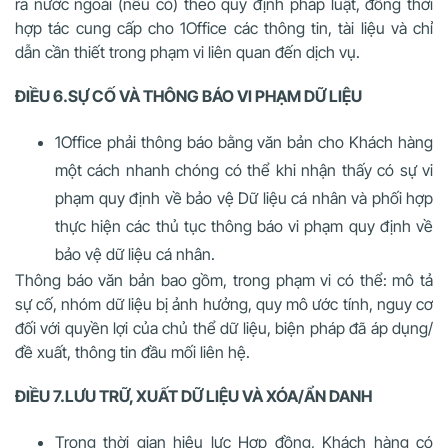
ra nước ngoài (nếu có) theo quy định pháp luật, đồng thời
hợp tác cung cấp cho 1Office các thông tin, tài liệu và chỉ
dẫn cần thiết trong phạm vi liên quan đến dịch vụ.
ĐIỀU 6.SỰ CỐ VÀ THÔNG BÁO VI PHẠM DỮ LIỆU
1Office phải thông báo bằng văn bản cho Khách hàng
một cách nhanh chóng có thể khi nhận thấy có sự vi
phạm quy định về bảo vệ Dữ liệu cá nhân và phối hợp
thực hiện các thủ tục thông báo vi phạm quy định về
bảo vệ dữ liệu cá nhân.
Thông báo văn bản bao gồm, trong phạm vi có thể: mô tả
sự cố, nhóm dữ liệu bị ảnh hưởng, quy mô ước tính, nguy cơ
đối với quyền lợi của chủ thể dữ liệu, biện pháp đã áp dụng/
đề xuất, thông tin đầu mối liên hệ.
ĐIỀU 7.LƯU TRỮ, XUẤT DỮ LIỆU VÀ XÓA/ẨN DANH
Trong thời gian hiệu lực Hợp đồng, Khách hàng có