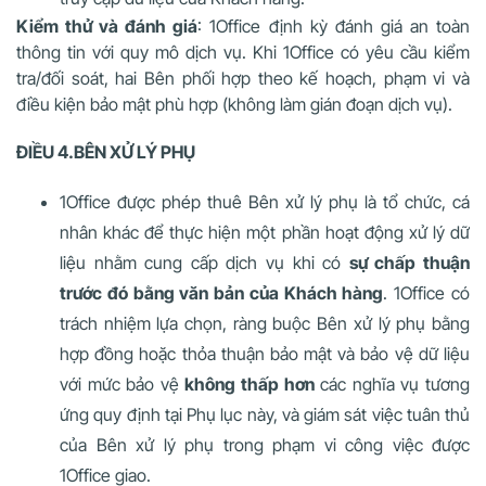
Kiểm thử và đánh giá
: 1Office định kỳ đánh giá an toàn
thông tin với quy mô dịch vụ. Khi 1Office có yêu cầu kiểm
tra/đối soát, hai Bên phối hợp theo kế hoạch, phạm vi và
điều kiện bảo mật phù hợp (không làm gián đoạn dịch vụ).
ĐIỀU 4.BÊN XỬ LÝ PHỤ
1Office được phép thuê Bên xử lý phụ là tổ chức, cá
nhân khác để thực hiện một phần hoạt động xử lý dữ
liệu nhằm cung cấp dịch vụ khi có
sự chấp thuận
trước đó bằng văn bản của Khách hàng
. 1Office có
trách nhiệm lựa chọn, ràng buộc Bên xử lý phụ bằng
hợp đồng hoặc thỏa thuận bảo mật và bảo vệ dữ liệu
với mức bảo vệ
không thấp hơn
các nghĩa vụ tương
ứng quy định tại Phụ lục này, và giám sát việc tuân thủ
của Bên xử lý phụ trong phạm vi công việc được
1Office giao.