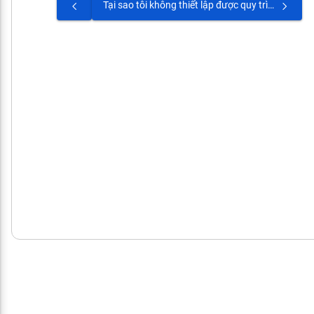
Tại sao tôi không thiết lập được quy trình duyệt cho kỳ đánh giá?