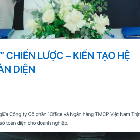
Y” CHIẾN LƯỢC – KIẾN TẠO HỆ
ÀN DIỆN
giữa Công ty Cổ phần 1Office và Ngân hàng TMCP Việt Nam Thịn
h số toàn diện cho doanh nghiệp.