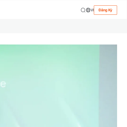
VI
Đăng Ký