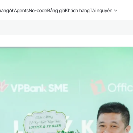
năng
AI Agents
No-code
Bảng giá
Khách hàng
Tài nguyên