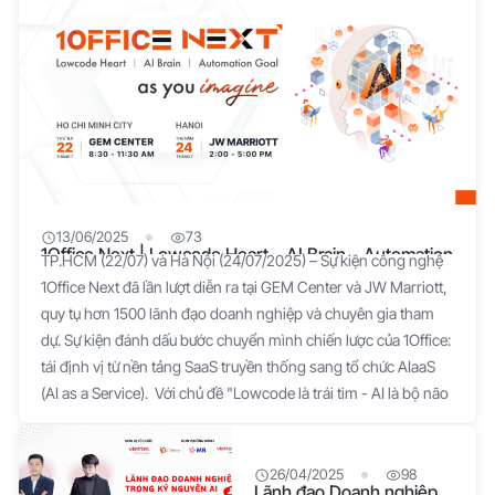
13/06/2025
73
1Office Next | Lowcode Heart – AI Brain – Automation
TP.HCM (22/07) và Hà Nội (24/07/2025) – Sự kiện công nghệ
Goal (As You Imagine)
1Office Next đã lần lượt diễn ra tại GEM Center và JW Marriott,
quy tụ hơn 1500 lãnh đạo doanh nghiệp và chuyên gia tham
dự. Sự kiện đánh dấu bước chuyển mình chiến lược của 1Office:
tái định vị từ nền tảng SaaS truyền thống sang tổ chức AIaaS
(AI as a Service). Với chủ đề "Lowcode là trái tim - AI là bộ não
- Tự động hóa là mục tiêu", sự kiện đã mở ra một tư duy vận
hành mới: nơi mỗi CEO có thể thiết lập hệ thống doanh nghiệp
theo cách mình tưởng tượng. Trải nghiệm hệ sinh thái công
26/04/2025
98
Lãnh đạo Doanh nghiệp