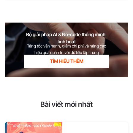
TẦM QUẢN TRỊ DOANH
NGHIỆP SỐ
Bộ giải pháp AI & No-code thông minh,
linh hoạt
Tăng tốc vận hành, giảm chi phí và nâng cao
hiệu quả quản trị với dữ liệu tập trung
TÌM HIỂU THÊM
Bài viết mới nhất