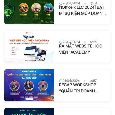
26/04/2024
54
[1Office x LLC 2024] BẬT
MÍ SỰ KIỆN GIÚP DOANH
NGHIỆP BẠN NÂNG TẦM
QUẢN TRỊ NHÂN SỰ,
XÂY DỰNG DOANH
NGHIỆP BỀN VỮNG!
22/04/2024
69
RA MẮT WEBSITE HỌC
VIỆN 1ACADEMY
01/04/2024
57
RECAP WORKSHOP
“QUẢN TRỊ DOANH
NGHIỆP THÔNG MINH
BẰNG DỮ LIỆU” 28/03