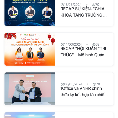
18/03/2024
70
RECAP SỰ KIỆN: “CHÌA
KHÓA TĂNG TRƯỞNG –
CHIẾN LƯỢC VẬN HÀNH
SẢN XUẤT THÔNG MINH
4.0”
14/03/2024
63
RECAP “HỘI XUÂN “TRI
THỨC” – Mô hình Quản
trị Nhân sự mới cho
doanh nghiệp cần tinh
gọn, tối ưu”
06/03/2024
78
1Office và VNHR chính
thức ký kết hợp tác chiến
lược: Mở ra bước tiến mới
cho ngành nhân sự Việt
Nam