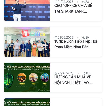
21/04/2025
83
CEO 1OFFICE CHIA SẺ
TẠI SHARK TANK
FORUM 7: CÁCH AI VÀ
LOW CODE ĐANG THAY
ĐỔI CỤC DIỆN THỊ
TRƯỜNG SAAS
01/02/2025
80
1Office Đón Tiếp Hiệp Hội
Phần Mềm Nhật Bản
(SAJ): Kết Nối Hợp Tác
Việt – Nhật Trong Lĩnh
Vực Công Nghệ
27/04/2024
65
HƯỚNG DẪN MUA VÉ
HỘI NGHỊ LUẬT LAO
ĐỘNG VIỆT NAM 2024
VỚI MÃ ƯU ĐÃI ĐỘC
QUYỀN ĐẾN TỪ 1OFFICE