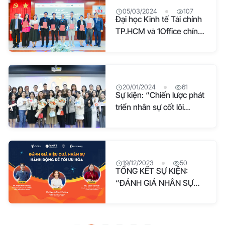
05/03/2024
107
Đại học Kinh tế Tài chính
TP.HCM và 1Office chính
thức hợp tác thúc đẩy
chuyển đổi số trong đào
tạo
20/01/2024
61
Sự kiện: “Chiến lược phát
triển nhân sự cốt lõi
2024”
19/12/2023
50
TỔNG KẾT SỰ KIỆN:
“ĐÁNH GIÁ NHÂN SỰ
HIỆU QUẢ – HÀNH
ĐỘNG ĐỂ TỐI ƯU HOÁ”