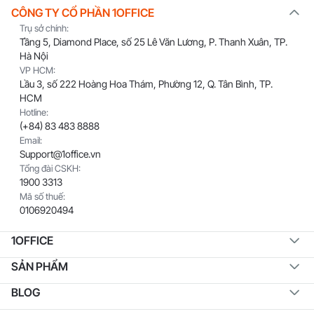
CÔNG TY CỔ PHẦN 1OFFICE
Trụ sở chính:
Tầng 5, Diamond Place, số 25 Lê Văn Lương, P. Thanh Xuân, TP.
Hà Nội
VP HCM:
Lầu 3, số 222 Hoàng Hoa Thám, Phường 12, Q. Tân Bình, TP.
HCM
Hotline:
(+84) 83 483 8888
Email:
Support@1office.vn
Tổng đài CSKH:
1900 3313
Mã số thuế:
0106920494
1OFFICE
SẢN PHẨM
BLOG