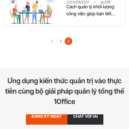
03/09/2021
229
Cách quản lý khối lượng
công việc giúp bạn tiết
kiệm thời gian
1
2
Ứng dụng kiến thức quản trị vào thực
tiễn
cùng bộ giải pháp quản lý tổng thể
1Office
ĐĂNG KÝ NGAY
CHAT VỚI 1AI