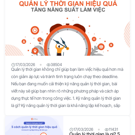
17/03/2026
38504
12+ Kỹ năng quản lý thời gian hiệu quả
Quản lý thời gian không chỉ giúp bạn làm việc hiệu quả hơn mà
còn giảm áp lực và tránh tình trạng luôn chạy theo deadline.
Nếu bạn đang muốn cải thiện kỹ năng quản lý thời gian, bài
viết này sẽ giúp bạn nhìn rõ những phương pháp và cách áp
dụng thực tế hơn trong công việc. 1. Kỹ năng quản lý thời gian
là gì? Kỹ năng quản lý thời gian là khả năng lập kế hoạch, sắp
xếp và ưu tiên công việc một cách khoa học để sử dụng quỹ
thời gian hiệu quả, từ đó nâng cao năng suất, giảm căng thẳng
và đạt được mục tiêu cá nhân hoặc nghề nghiệp. >> Xem
17/03/2026
11431
Quản lý thời gian là gì? 5
thêm: Top 10 phần mềm quản lý hồ sơ miễn phí 2. Tầm quan