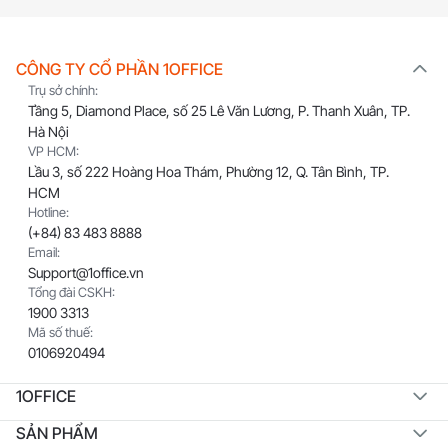
CÔNG TY CỔ PHẦN 1OFFICE
Trụ sở chính:
Tầng 5, Diamond Place, số 25 Lê Văn Lương, P. Thanh Xuân, TP.
Hà Nội
VP HCM:
Lầu 3, số 222 Hoàng Hoa Thám, Phường 12, Q. Tân Bình, TP.
HCM
Hotline:
(+84) 83 483 8888
Email:
Support@1office.vn
Tổng đài CSKH:
1900 3313
Mã số thuế:
0106920494
1OFFICE
SẢN PHẨM