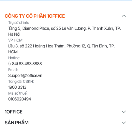
CÔNG TY CỔ PHẦN 1OFFICE
Trụ sở chính:
Tầng 5, Diamond Place, số 25 Lê Văn Lương, P. Thanh Xuân, TP.
Hà Nội
VP HCM:
Lầu 3, số 222 Hoàng Hoa Thám, Phường 12, Q. Tân Bình, TP.
HCM
Hotline:
(+84) 83 483 8888
Email:
Support@1office.vn
Tổng đài CSKH:
1900 3313
Mã số thuế:
0106920494
1OFFICE
SẢN PHẨM