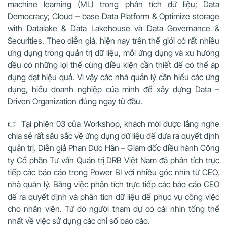
machine learning (ML) trong phân tích dữ liệu; Data
Democracy; Cloud – base Data Platform & Optimize storage
with Datalake & Data Lakehouse và Data Governance &
Securities. Theo diễn giả, hiện nay trên thế giới có rất nhiều
ứng dụng trong quản trị dữ liệu, mỗi ứng dụng và xu hướng
đều có những lợi thế cùng điều kiện cần thiết để có thể áp
dụng đạt hiệu quả. Vì vậy các nhà quản lý cần hiểu các ứng
dụng, hiểu doanh nghiệp của mình để xây dựng Data –
Driven Organization đúng ngay từ đầu.
👉 Tại phiên 03 của Workshop, khách mời được lắng nghe
chia sẻ rất sâu sắc về ứng dụng dữ liệu để đưa ra quyết định
quản trị. Diễn giả Phan Đức Hân – Giám đốc điều hành Công
ty Cổ phần Tư vấn Quản trị DRB Việt Nam đã phân tích trực
tiếp các báo cáo trong Power BI với nhiều góc nhìn từ CEO,
nhà quản lý. Bằng việc phân tích trực tiếp các báo cáo CEO
để ra quyết định và phân tích dữ liệu để phục vụ công việc
cho nhân viên. Từ đó người tham dự có cái nhìn tổng thể
nhất về việc sử dụng các chỉ số báo cáo.