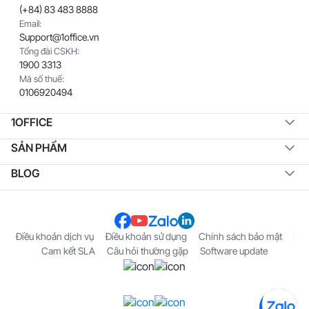
(+84) 83 483 8888
Email:
Support@1office.vn
Tổng đài CSKH:
1900 3313
Mã số thuế:
0106920494
1OFFICE
SẢN PHẨM
BLOG
Điều khoản dịch vụ
Điều khoản sử dụng
Chính sách bảo mật
Cam kết SLA
Câu hỏi thường gặp
Software update