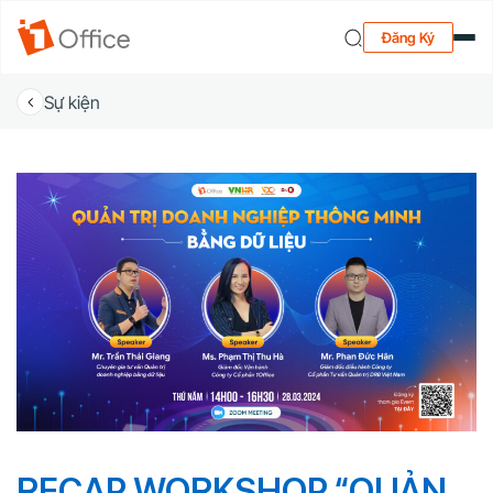
Đăng Ký
Sự kiện
RECAP WORKSHOP “QUẢN