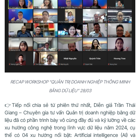
RECAP WORKSHOP “QUẢN TRỊ DOANH NGHIỆP THÔNG MINH
BẰNG DỮ LIỆU” 28/03
👉Tiếp nối chia sẻ từ phiên thứ nhất, Diễn giả Trần Thái
Giang – Chuyên gia tư vấn Quản trị doanh nghiệp bằng dữ
liệu đã có phần trình bày vô cùng đầy đủ và kỹ lưỡng về các
xu hướng công nghệ trong lĩnh vực dữ liệu năm 2024, cụ
thể có 04 xu hướng nổi bật: Artificial intelligence (AI) và