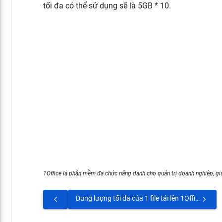
tối đa có thể sử dụng sẽ là 5GB * 10.
1Office là phần mềm đa chức năng dành cho quản trị doanh nghiệp, giú
Dung lượng tối đa của 1 file tải lên 1Office là bao nhiêu?