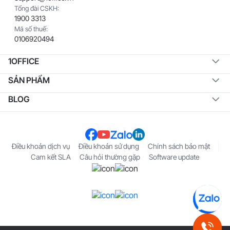
Tổng đài CSKH:
1900 3313
Mã số thuế:
0106920494
1OFFICE
SẢN PHẨM
BLOG
Điều khoản dịch vụ
Điều khoản sử dụng
Chính sách bảo mật
Cam kết SLA
Câu hỏi thường gặp
Software update