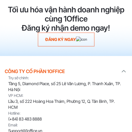
Tối ưu hóa vận hành doanh nghiệp
cùng 1Office
Đăng ký nhận demo ngay!
ĐĂNG KÝ NGAY
CÔNG TY CỔ PHẦN 1OFFICE
Trụ sở chính:
Tầng 5, Diamond Place, số 25 Lê Văn Lương, P. Thanh Xuân, TP.
Hà Nội
VP HCM:
Lầu 3, số 222 Hoàng Hoa Thám, Phường 12, Q. Tân Bình, TP.
HCM
Hotline:
(+84) 83 483 8888
Email:
Support@1office.vn