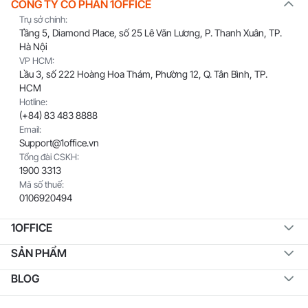
CÔNG TY CỔ PHẦN 1OFFICE
Trụ sở chính:
Tầng 5, Diamond Place, số 25 Lê Văn Lương, P. Thanh Xuân, TP.
Hà Nội
VP HCM:
Lầu 3, số 222 Hoàng Hoa Thám, Phường 12, Q. Tân Bình, TP.
HCM
Hotline:
(+84) 83 483 8888
Email:
Support@1office.vn
Tổng đài CSKH:
1900 3313
Mã số thuế:
0106920494
1OFFICE
SẢN PHẨM
BLOG