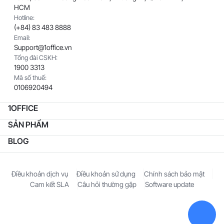
HCM
Hotline:
(+84) 83 483 8888
Email:
Support@1office.vn
Tổng đài CSKH:
1900 3313
Mã số thuế:
0106920494
1OFFICE
SẢN PHẨM
BLOG
Điều khoản dịch vụ
Điều khoản sử dụng
Chính sách bảo mật
Cam kết SLA
Câu hỏi thường gặp
Software update