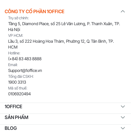
CÔNG TY CỔ PHẦN 1OFFICE
Trụ sở chính:
Tầng 5, Diamond Place, số 25 Lê Văn Lương, P. Thanh Xuân, TP.
Hà Nội
VP HCM:
Lầu 3, số 222 Hoàng Hoa Thám, Phường 12, Q. Tân Bình, TP.
HCM
Hotline:
(+84) 83 483 8888
Email:
Support@1office.vn
Tổng đài CSKH:
1900 3313
Mã số thuế:
0106920494
1OFFICE
SẢN PHẨM
BLOG