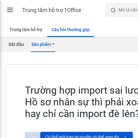
Trung tâm hỗ trợ 1Office
Trung tâm hỗ trợ
Câu hỏi thường gặp
Bắt đầu
Sản phẩm
Trường hợp import sai lư
Hồ sơ nhân sự thì phải xoá
hay chỉ cần import đè lên
Có thể giới hạn lại quyền có thể xem được "Lương, phụ cấp" trong Hồ sơ nhân sự không?