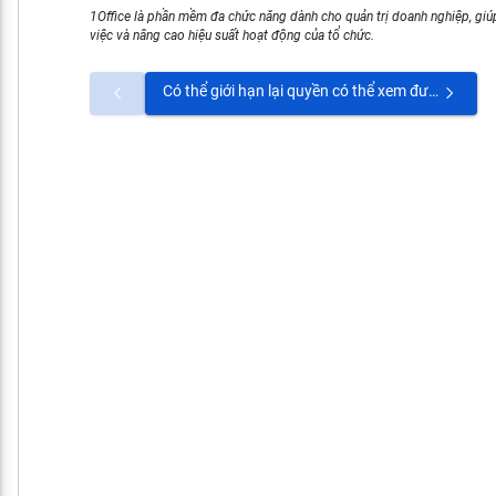
1Office là phần mềm đa chức năng dành cho quản trị doanh nghiệp, giúp
việc và nâng cao hiệu suất hoạt động của tổ chức.
Có thể giới hạn lại quyền có thể xem được "Lương, phụ cấp" trong Hồ sơ nhân sự không?