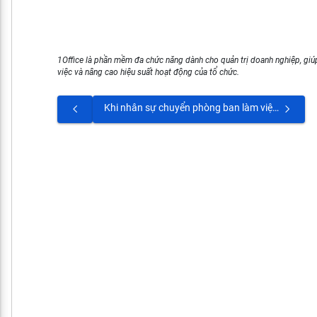
1Office là phần mềm đa chức năng dành cho quản trị doanh nghiệp, giúp
việc và nâng cao hiệu suất hoạt động của tổ chức.
Khi nhân sự chuyển phòng ban làm việc và phát sinh hợp đồng mới thì có cần cập nhật phòng ban mới ở hồ sơ nhân sự hay không?