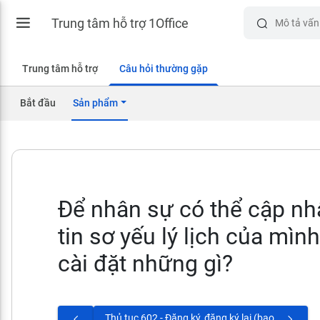
Trung tâm hỗ trợ 1Office
Trung tâm hỗ trợ
Câu hỏi thường gặp
Bắt đầu
Sản phẩm
Để nhân sự có thể cập nh
tin sơ yếu lý lịch của mình
cài đặt những gì?
Thủ tục 602 - Đăng ký, đăng ký lại (bao gồm cả đóng bù cho thời gian chưa đóng), điều chỉnh phương thức đóng, căn cứ đóng BHXH tự nguyện