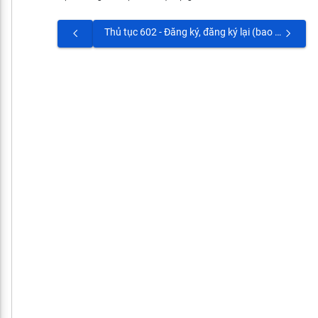
Thủ tục 602 - Đăng ký, đăng ký lại (bao gồm cả đóng bù cho thời gian chưa đóng), điều chỉnh phương thức đóng, căn cứ đóng BHXH tự nguyện