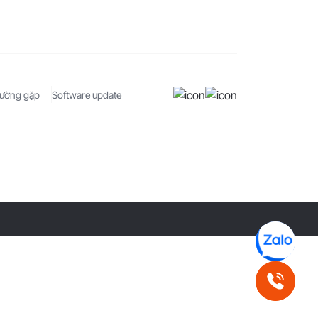
hường gặp
Software update