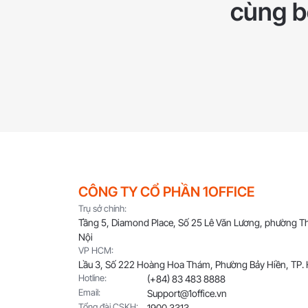
cùng bộ
CÔNG TY CỔ PHẦN 1OFFICE
Trụ sở chính:
Tầng 5, Diamond Place, Số 25 Lê Văn Lương, phường T
Nội
VP HCM:
Lầu 3, Số 222 Hoàng Hoa Thám, Phường Bảy Hiền, TP.
Hotline:
(+84) 83 483 8888
Email:
Support@1office.vn
Tổng đài CSKH:
1900 3313