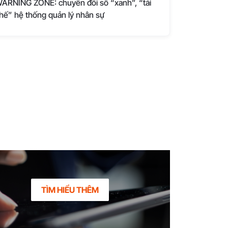
ARNING ZONE: chuyển đổi số “xanh”, “tái
hế” hệ thống quản lý nhân sự
TÌM HIỂU THÊM