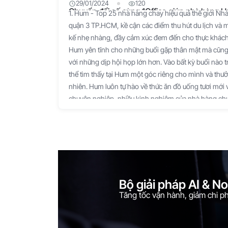
29/01/2024
120
Chuyển đổi số cùng 1Office giúp nhà hàng 
1. Hum - Top 25 nhà hàng chay hiệu quả thế giới Nhà
quận 3 TP.HCM, kề cận các điểm thu hút du lịch và m
kế nhẹ nhàng, đầy cảm xúc đem đến cho thực khách
Hum yên tĩnh cho những buổi gặp thân mật mà cũng 
với những dịp hội họp lớn hơn. Vào bất kỳ buổi nào
thể tìm thấy tại Hum một góc riêng cho mình và thưở
nhiên. Hum luôn tự hào về thức ăn đồ uống tươi mới 
chuyên nghiệp, nhiều kinh nghiệm của nhà hàng chuẩ
bếp, không sử dụng MSG để tinh thần thân thiện với
được tròn vẹn. Như thế, mùi vị thơm ngon và sự bổ 
toàn là quà tặng của tự nhiên được nhà Hum nâng ni
id="attachment_42700" align="aligncenter" width=
chay hiệu quả thế giới[/caption] “Hum” bắt nguồn t
Padme Hum. Có thể dịch câu này là Om, ngọc quý t
Bộ giải pháp AI & N
Jewel in the Lotus, hum). Về ý nghĩa diễn giải trong
Tăng tốc vận hành, giảm chi phí
tâm bồ đề, và ‘hoa sen’ tượng trưng cho tấm lòng co
đơn giản, câu chú này mang ý nghĩa ‘Tâm bồ đề nở t
khuyên răn không nên