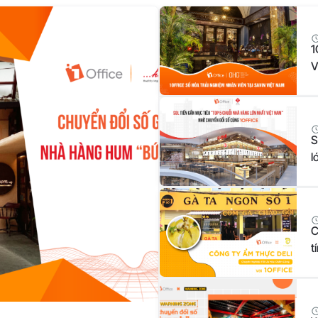
1
V
S
l
1
C
t