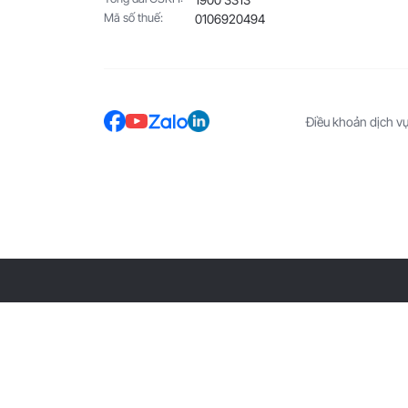
Mã số thuế:
0106920494
Điều khoản dịch v