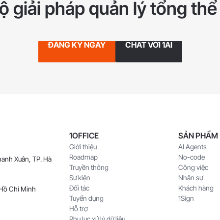
 giải pháp quản lý tổng thể
ĐĂNG KÝ NGAY
CHAT VỚI 1AI
1OFFICE
SẢN PHẨM
Giới thiệu
AI Agents
Roadmap
No-code
hanh Xuân, TP. Hà
Truyền thông
Công việc
Sự kiện
Nhân sự
Đối tác
Khách hàng
 Hồ Chí Minh
Tuyển dụng
1Sign
Hỗ trợ
Phụ lục xử lý dữ liệu