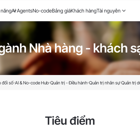
 năng
AI Agents
No-code
Bảng giá
Khách hàng
Tài nguyên
gành Nhà hàng - khách s
 đổi số
AI & No-code Hub
Quản trị - Điều hành
Quản trị nhân sự
Quản trị d
Tiêu điểm