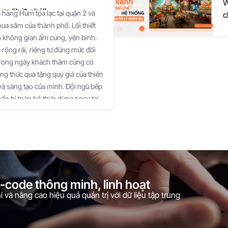
W
Hum “bứt phá”
 hàng Hum tọa lạc tại quận 2 và
c
ua sắm của thành phố. Lối thiết
 không gian ấm cúng, yên bình.
rộng rãi, riêng tư đúng mức đối
 trong ngày khách thăm cũng có
ng thức quà tặng quý giá của thiên
và sáng tạo của mình. Đội ngũ bếp
n bị toàn bộ thức dùng ngay tại
 môi trường và hướng về sức khoẻ
dưỡng của thức dùng tại Hum hoàn
u mà trở nên hấp dẫn. [caption
"740"] Hum - Top 25 nhà hàng
ừ câu chú tiếng Phạn Om Mani
rong hoa sen, Hum (Om, to the
o-code thông minh, linh hoạt
 Phật pháp, ‘ngọc’ tượng trưng cho
 và nâng cao hiệu quả quản trị với dữ liệu tập trung
n người. Như vậy, hiểu một cách
rong lòng người’. Con người được