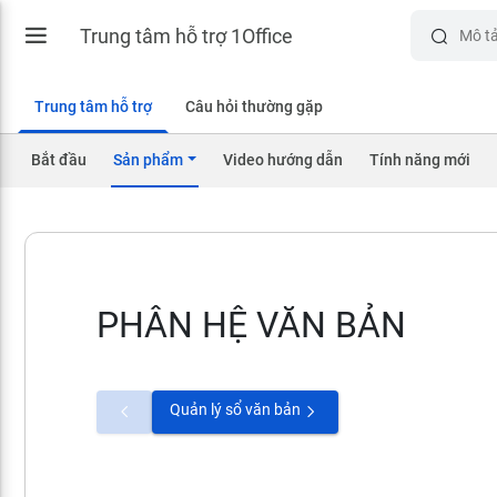
Trung tâm hỗ trợ 1Office
Trung tâm hỗ trợ
Câu hỏi thường gặp
Bắt đầu
Sản phẩm
Video hướng dẫn
Tính năng mới
PHÂN HỆ VĂN BẢN
Quản lý sổ văn bản