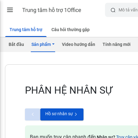
Trung tâm hỗ trợ 1Office
Trung tâm hỗ trợ
Câu hỏi thường gặp
Bắt đầu
Sản phẩm
Video hướng dẫn
Tính năng mới
PHÂN HỆ NHÂN SỰ
Hồ sơ nhân sự
Bạn muốn truy cập nhanh đến
Nhân sự?
Truy cập v