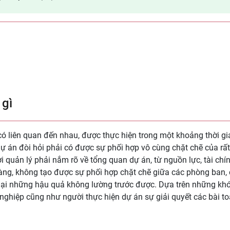
 gì
 có liên quan đến nhau, được thực hiện trong một khoảng thời gi
dự án đòi hỏi phải có được sự phối hợp vô cùng chặt chẽ của rất
i quản lý phải nắm rõ về tổng quan dự án, từ nguồn lực, tài chí
 ràng, không tạo được sự phối hợp chặt chẽ giữa các phòng ban,
ể lại những hậu quả không lường trước được. Dựa trên những kh
ghiệp cũng như người thực hiện dự án sự giải quyết các bài to