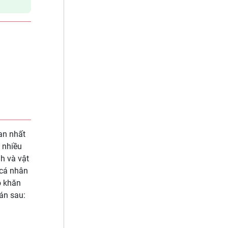
an nhất
 nhiều
nh và vật
 cá nhân
ó khăn
án sau: