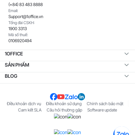
(+84) 83 483 8888
Email:
Support@1office.vn
Tổng đài CSKH:
1900 3313
Mã số thuế:
0106920494
1OFFICE
SẢN PHẨM
BLOG
Điều khoản dịch vụ
Điều khoản sử dụng
Chính sách bảo mật
Cam kết SLA
Câu hỏi thường gặp
Software update