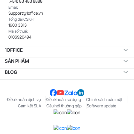
(+84) 83 483 8888
Email:
Support@1office.vn
Tổng đài CSKH:
1900 3313
Mã số thuế:
0106920494
1OFFICE
SẢN PHẨM
BLOG
Điều khoản dịch vụ
Điều khoản sử dụng
Chính sách bảo mật
Cam kết SLA
Câu hỏi thường gặp
Software update