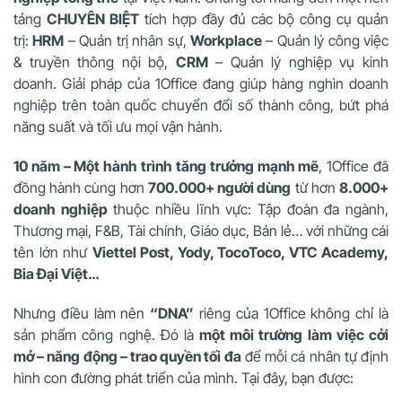
tảng
CHUYÊN BIỆT
tích hợp đầy đủ các bộ công cụ quản
trị:
HRM
– Quản trị nhân sự,
Workplace
– Quản lý công việc
& truyền thông nội bộ,
CRM
– Quản lý nghiệp vụ kinh
doanh. Giải pháp của 1Office đang giúp hàng nghìn doanh
nghiệp trên toàn quốc chuyển đổi số thành công, bứt phá
năng suất và tối ưu mọi vận hành.
10 năm – Một hành trình tăng trưởng mạnh mẽ
, 1Office đã
đồng hành cùng hơn
700.000+ người dùng
từ hơn
8.000+
doanh nghiệp
thuộc nhiều lĩnh vực: Tập đoàn đa ngành,
Thương mại, F&B, Tài chính, Giáo dục, Bán lẻ… với những cái
tên lớn như
Viettel Post, Yody, TocoToco, VTC Academy,
Bia Đại Việt…
Nhưng điều làm nên
“DNA”
riêng của 1Office không chỉ là
sản phẩm công nghệ. Đó là
một môi trường làm việc cởi
mở – năng động – trao quyền tối đa
để mỗi cá nhân tự định
hình con đường phát triển của mình. Tại đây, bạn được: