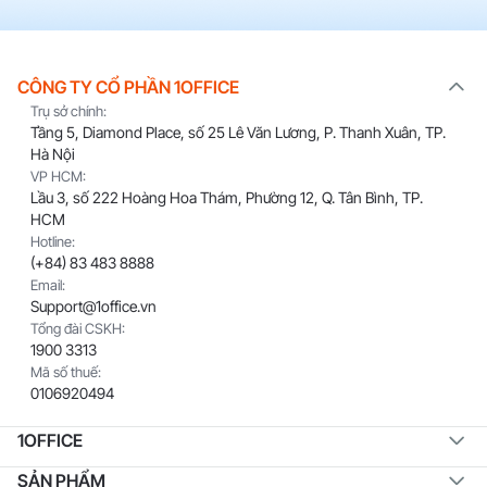
CÔNG TY CỔ PHẦN 1OFFICE
Trụ sở chính:
Tầng 5, Diamond Place, số 25 Lê Văn Lương, P. Thanh Xuân, TP.
Hà Nội
VP HCM:
Lầu 3, số 222 Hoàng Hoa Thám, Phường 12, Q. Tân Bình, TP.
HCM
Hotline:
(+84) 83 483 8888
Email:
Support@1office.vn
Tổng đài CSKH:
1900 3313
Mã số thuế:
0106920494
1OFFICE
SẢN PHẨM