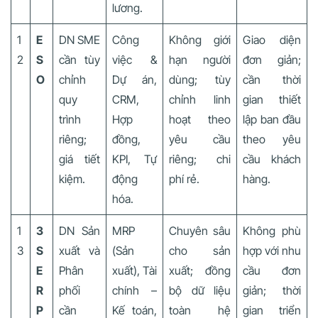
lương.
1
E
DN SME
Công
Không giới
Giao diện
2
S
cần tùy
việc &
hạn người
đơn giản;
O
chỉnh
Dự án,
dùng
; tùy
cần thời
quy
CRM,
chỉnh linh
gian thiết
trình
Hợp
hoạt theo
lập ban đầu
riêng;
đồng,
yêu cầu
theo yêu
giá tiết
KPI, Tự
riêng; chi
cầu khách
kiệm.
động
phí rẻ.
hàng.
hóa.
1
3
DN Sản
MRP
Chuyên sâu
Không phù
3
S
xuất và
(Sản
cho sản
hợp với nhu
E
Phân
xuất), Tài
xuất; đồng
cầu đơn
R
phối
chính –
bộ dữ liệu
giản; thời
P
cần
Kế toán,
toàn hệ
gian triển