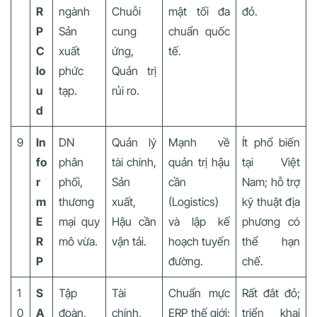
R
ngành
Chuỗi
mật tối đa
đỏ.
P
Sản
cung
chuẩn quốc
C
xuất
ứng,
tế.
lo
phức
Quản trị
u
tạp.
rủi ro.
d
9
In
DN
Quản lý
Mạnh về
Ít phổ biến
fo
phân
tài chính,
quản trị hậu
tại Việt
r
phối,
Sản
cần
Nam; hỗ trợ
m
thương
xuất,
(Logistics)
kỹ thuật địa
E
mại quy
Hậu cần
và lập kế
phương có
R
mô vừa.
vận tải.
hoạch tuyến
thể hạn
P
đường.
chế.
1
S
Tập
Tài
Chuẩn mực
Rất đắt đỏ;
0
A
đoàn,
chính,
ERP thế giới;
triển khai