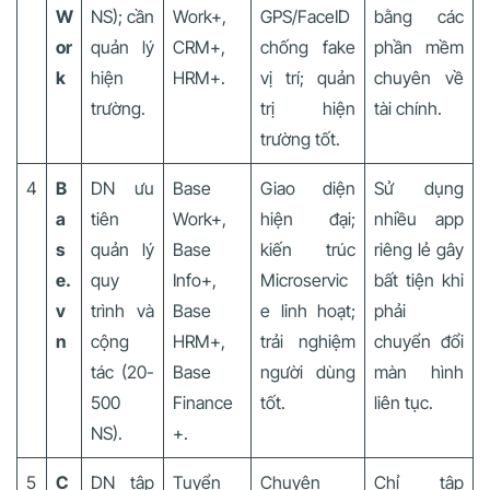
W
NS); cần
Work+,
GPS/FaceID
bằng các
or
quản lý
CRM+,
chống fake
phần mềm
k
hiện
HRM+.
vị trí; quản
chuyên về
trường.
trị hiện
tài chính.
trường tốt.
4
B
DN ưu
Base
Giao diện
Sử dụng
a
tiên
Work+,
hiện đại;
nhiều app
s
quản lý
Base
kiến trúc
riêng lẻ gây
e.
quy
Info+,
Microservic
bất tiện khi
v
trình và
Base
e linh hoạt;
phải
n
cộng
HRM+,
trải nghiệm
chuyển đổi
tác (20-
Base
người dùng
màn hình
500
Finance
tốt.
liên tục.
NS).
+.
5
C
DN tập
Tuyển
Chuyên
Chỉ tập