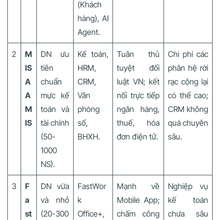
(Khách
hàng), AI
Agent.
2
M
DN ưu
Kế toán,
Tuân thủ
Chi phí các
IS
tiên
HRM,
tuyệt đối
phân hệ rời
A
chuẩn
CRM,
luật VN; kết
rạc cộng lại
A
mực kế
Văn
nối trực tiếp
có thể cao;
M
toán và
phòng
ngân hàng,
CRM không
IS
tài chính
số,
thuế, hóa
quá chuyên
(50-
BHXH.
đơn điện tử.
sâu.
1000
NS).
3
F
DN vừa
FastWor
Mạnh về
Nghiệp vụ
a
và nhỏ
k
Mobile App;
kế toán
st
(20-300
Office+,
chấm công
chưa sâu