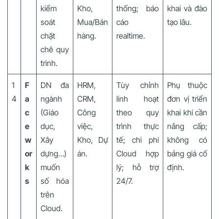
kiểm
Kho,
thống; báo
khai và đào
soát
Mua/Bán
cáo
tạo lâu.
chặt
hàng.
realtime.
chẽ quy
trình.
1
F
DN đa
HRM,
Tùy chỉnh
Phụ thuộc
4
a
ngành
CRM,
linh hoạt
đơn vị triển
c
(Giáo
Công
theo quy
khai khi cần
e
dục,
việc,
trình thực
nâng cấp;
w
Xây
Kho, Dự
tế; chi phí
không có
or
dựng…)
án.
Cloud hợp
bảng giá cố
k
muốn
lý; hỗ trợ
định.
s
số hóa
24/7.
trên
Cloud.