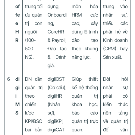
of
trung tối
dụng,
môn hóa
trung vào
fe
ưu quản
Onboardi
HRM cực
nhân sự,
e
trị con
ng,
cao; xây
thiếu các
H
người
CoreHR
dựng lộ trình
phân hệ về
R
(100-
& Payroll,
đào tạo
Kinh doanh
500
Đào tạo
theo khung
(CRM) hay
NS).
& Đánh
năng lực.
Sản xuất.
giá.
6
di
DN cần
digiiOST
Giúp thiết
Đòi hỏi
gi
quản trị
(Cơ cấu),
kế hệ thống
nhân sự
i
theo
digiiHR
quản trị
phải có
M
chiến
(Nhân
khoa học;
kiến thức
S
lược
sự),
báo cáo
nền tảng
KPI/BSC
digiiKPI,
quản trị trực
về quản trị
bài bản
digiiCAT
quan.
để vận