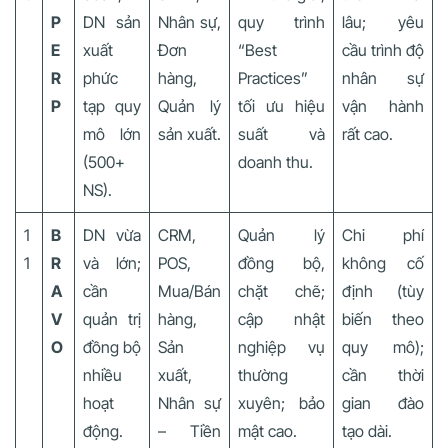
P
DN sản
Nhân sự,
quy trình
lâu; yêu
E
xuất
Đơn
“Best
cầu trình độ
R
phức
hàng,
Practices”
nhân sự
P
tạp quy
Quản lý
tối ưu hiệu
vận hành
mô lớn
sản xuất.
suất và
rất cao.
(500+
doanh thu.
NS).
1
B
DN vừa
CRM,
Quản lý
Chi phí
1
R
và lớn;
POS,
đồng bộ,
không cố
A
cần
Mua/Bán
chặt chẽ;
định (tùy
V
quản trị
hàng,
cập nhật
biến theo
O
đồng bộ
Sản
nghiệp vụ
quy mô);
nhiều
xuất,
thường
cần thời
hoạt
Nhân sự
xuyên; bảo
gian đào
động.
– Tiền
mật cao.
tạo dài.