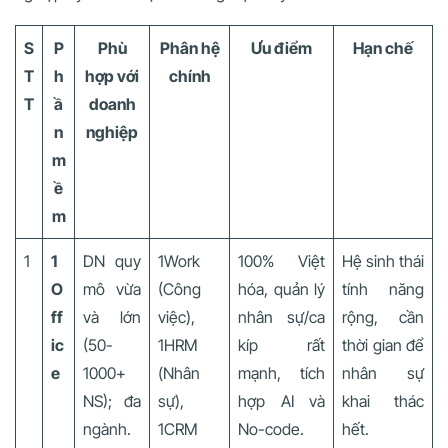
S
P
Phù
Phân hệ
Ưu điểm
Hạn chế
T
h
hợp với
chính
T
ầ
doanh
n
nghiệp
m
ề
m
1
1
DN quy
1Work
100% Việt
Hệ sinh thái
O
mô vừa
(Công
hóa, quản lý
tính năng
ff
và lớn
việc),
nhân sự/ca
rộng, cần
ic
(50-
1HRM
kíp rất
thời gian để
e
1000+
(Nhân
mạnh, tích
nhân sự
NS); đa
sự),
hợp AI và
khai thác
ngành.
1CRM
No-code.
hết.