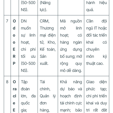
(50-500
(Năng
hành hiệu
NS).
lực).
quả.
7
O
DN
CRM,
Mã nguồn
Cần đội
d
muốn
Thương
mở linh
ngũ IT hoặc
o
sự linh
mại điện
hoạt; có
đối tác triển
o
hoạt,
tử, Kho,
hàng ngàn
khai có
E
chi phí
Kế toán,
ứng dụng
chuyên
R
tối ưu
Sản
bổ sung; mở
môn kỹ
P
(50-500
xuất.
rộng quy
thuật cao.
NS).
mô dễ dàng.
8
O
Tập
Tài
Khả năng
Giao diện
ra
đoàn
chính,
dự báo và
phức tạp;
cl
lớn, đa
Quản lý
hoạch định
chi phí triển
e
quốc
đơn
tài chính cực
khai và duy
E
gia;
hàng,
mạnh; bảo
trì rất đắt