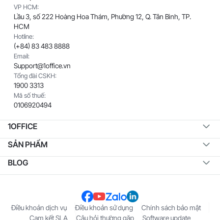
VP HCM:
Lầu 3, số 222 Hoàng Hoa Thám, Phường 12, Q. Tân Bình, TP.
HCM
Hotline:
(+84) 83 483 8888
Email:
Support@1office.vn
Tổng đài CSKH:
1900 3313
Mã số thuế:
0106920494
1OFFICE
SẢN PHẨM
BLOG
Điều khoản dịch vụ
Điều khoản sử dụng
Chính sách bảo mật
Cam kết SLA
Câu hỏi thường gặp
Software update