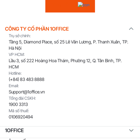
XEM TẤT CẢ
CÔNG TY CỔ PHẦN 1OFFICE
Trụ sở chính:
Tầng 5, Diamond Place, số 25 Lê Văn Lương, P. Thanh Xuân, TP.
Hà Nội
VP HCM:
Lầu 3, số 222 Hoàng Hoa Thám, Phường 12, Q. Tân Bình, TP.
HCM
Hotline:
(+84) 83 483 8888
Email:
Support@1office.vn
Tổng đài CSKH:
1900 3313
Mã số thuế:
0106920494
1OFFICE