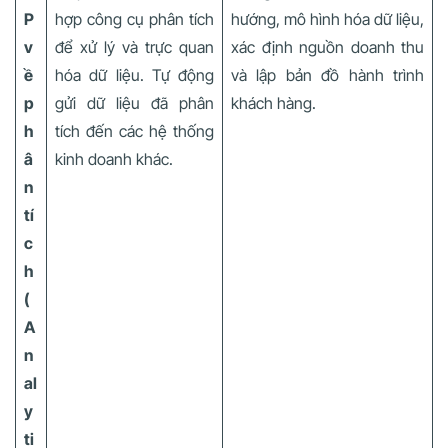
P
hợp công cụ phân tích
hướng, mô hình hóa dữ liệu,
v
để xử lý và trực quan
xác định nguồn doanh thu
ề
hóa dữ liệu. Tự động
và lập bản đồ hành trình
p
gửi dữ liệu đã phân
khách hàng.
h
tích đến các hệ thống
â
kinh doanh khác.
n
tí
c
h
(
A
n
al
y
ti