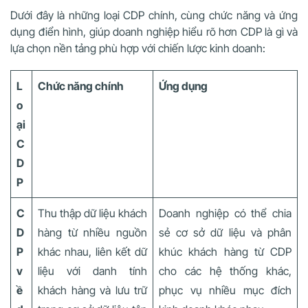
Dưới đây là những loại CDP chính, cùng chức năng và ứng
dụng điển hình, giúp doanh nghiệp hiểu rõ hơn CDP là gì và
lựa chọn nền tảng phù hợp với chiến lược kinh doanh:
L
Chức năng chính
Ứng dụng
o
ại
C
D
P
C
Thu thập dữ liệu khách
Doanh nghiệp có thể chia
D
hàng từ nhiều nguồn
sẻ cơ sở dữ liệu và phân
P
khác nhau, liên kết dữ
khúc khách hàng từ CDP
v
liệu với danh tính
cho các hệ thống khác,
ề
khách hàng và lưu trữ
phục vụ nhiều mục đích