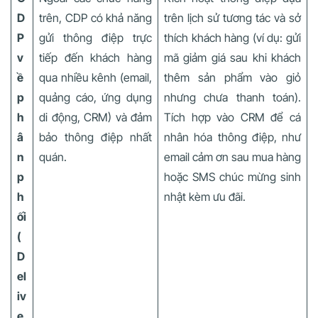
D
trên, CDP có khả năng
trên lịch sử tương tác và sở
P
gửi thông điệp trực
thích khách hàng (ví dụ: gửi
v
tiếp đến khách hàng
mã giảm giá sau khi khách
ề
qua nhiều kênh (email,
thêm sản phẩm vào giỏ
p
quảng cáo, ứng dụng
nhưng chưa thanh toán).
h
di động, CRM) và đảm
Tích hợp vào CRM để cá
â
bảo thông điệp nhất
nhân hóa thông điệp, như
n
quán.
email cảm ơn sau mua hàng
p
hoặc SMS chúc mừng sinh
h
nhật kèm ưu đãi.
ối
(
D
el
iv
e