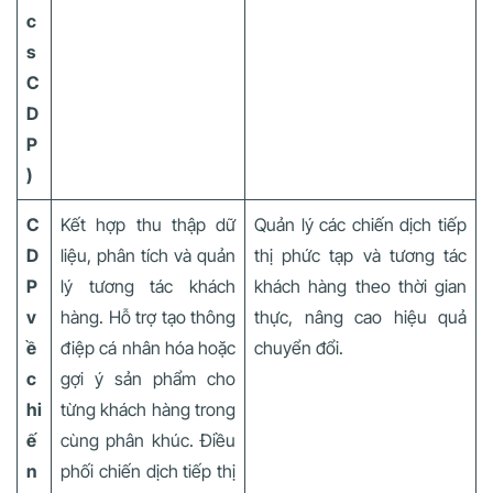
c
s
C
D
P
)
C
Kết hợp thu thập dữ
Quản lý các chiến dịch tiếp
D
liệu, phân tích và quản
thị phức tạp và tương tác
P
lý tương tác khách
khách hàng theo thời gian
v
hàng. Hỗ trợ tạo thông
thực, nâng cao hiệu quả
ề
điệp cá nhân hóa hoặc
chuyển đổi.
c
gợi ý sản phẩm cho
hi
từng khách hàng trong
ế
cùng phân khúc. Điều
n
phối chiến dịch tiếp thị