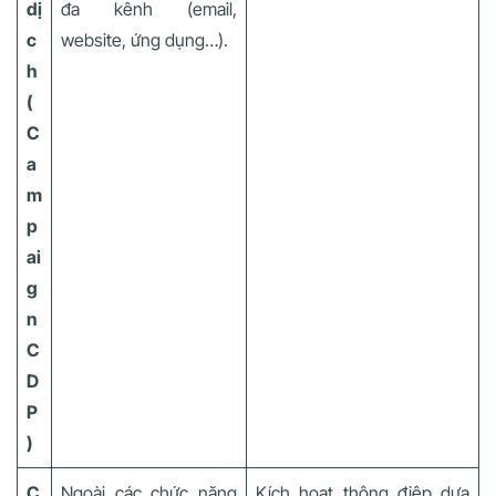
dị
đa kênh (email,
c
website, ứng dụng…).
h
(
C
a
m
p
ai
g
n
C
D
P
)
C
Ngoài các chức năng
Kích hoạt thông điệp dựa