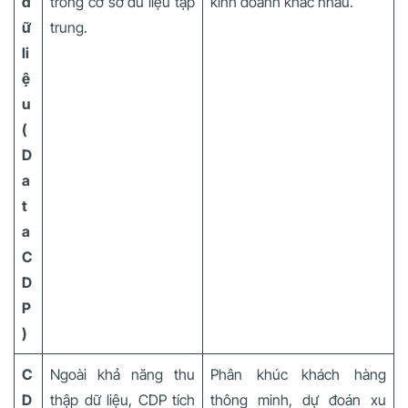
d
trong cơ sở dữ liệu tập
kinh doanh khác nhau.
ữ
trung.
li
ệ
u
(
D
a
t
a
C
D
P
)
C
Ngoài khả năng thu
Phân khúc khách hàng
D
thập dữ liệu, CDP tích
thông minh, dự đoán xu