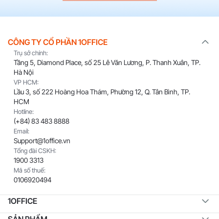
CÔNG TY CỔ PHẦN 1OFFICE
Trụ sở chính:
Tầng 5, Diamond Place, số 25 Lê Văn Lương, P. Thanh Xuân, TP.
Hà Nội
VP HCM:
Lầu 3, số 222 Hoàng Hoa Thám, Phường 12, Q. Tân Bình, TP.
HCM
Hotline:
(+84) 83 483 8888
Email:
Support@1office.vn
Tổng đài CSKH:
1900 3313
Mã số thuế:
0106920494
1OFFICE