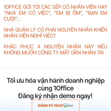
1OFFICE GỬI TỚI CÁC SẾP CÓ NHÂN VIÊN HAY
“NHÀ EM CÓ VIỆC”, “EM BỊ ỐM”, “BẠN EM
CƯỚI”…
NHÀ QUẢN LÝ CÓ PHẢI NGUYÊN NHÂN KHIẾN
NHÂN VIÊN NGHỈ VIỆC?
KHẮC PHỤC 4 NGUYÊN NHÂN NÀY NẾU
KHÔNG MUỐN CÔNG TY MẤT DẦN NHÂN TÀI
Tối ưu hóa vận hành doanh nghiệp
cùng 1Office
Đăng ký nhận demo ngay!
ĐĂNG KÝ NGAY