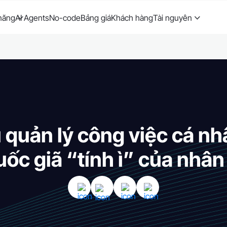
năng
AI Agents
No-code
Bảng giá
Khách hàng
Tài nguyên
quản lý công việc cá nh
uốc giã “tính ì” của nhân