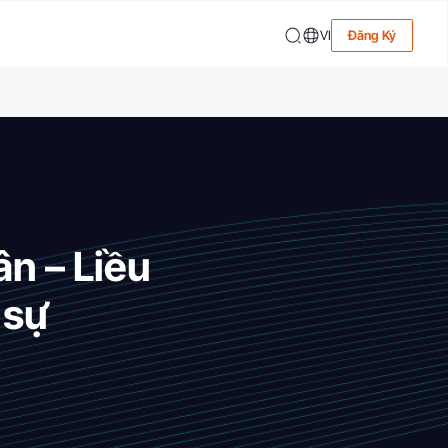
VI
Đăng Ký
ân – Liều
 sự