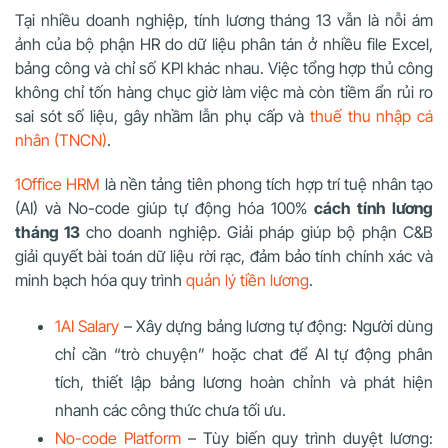
Tại nhiều doanh nghiệp, tính lương tháng 13 vẫn là nỗi ám
ảnh của bộ phận HR do dữ liệu phân tán ở nhiều file Excel,
bảng công và chỉ số KPI khác nhau. Việc tổng hợp thủ công
không chỉ tốn hàng chục giờ làm việc mà còn tiềm ẩn rủi ro
sai sót số liệu, gây nhầm lẫn phụ cấp và
thuế thu nhập cá
nhân (TNCN)
.
1Office HRM
là nền tảng tiên phong tích hợp trí tuệ nhân tạo
(AI) và No-code giúp tự động hóa 100%
cách tính lương
tháng 13
cho doanh nghiệp. Giải pháp giúp bộ phận C&B
giải quyết bài toán dữ liệu rời rạc, đảm bảo tính chính xác và
minh bạch hóa quy trình
quản lý tiền lương
.
1AI Salary
– Xây dựng bảng lương tự động: Người dùng
chỉ cần “trò chuyện” hoặc chat để AI tự động phân
tích, thiết lập bảng lương hoàn chỉnh và phát hiện
nhanh các công thức chưa tối ưu.
No-code Platform
– Tùy biến quy trình duyệt lương: