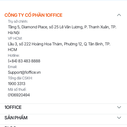
CÔNG TY CỔ PHẦN 1OFFICE
Trụ sở chính:
Tầng 5, Diamond Place, số 25 Lê Văn Lương, P. Thanh Xuân, TP.
Hà Nội
VP HCM:
Lầu 3, số 222 Hoàng Hoa Thám, Phường 12, Q. Tân Bình, TP.
HCM
Hotline:
(+84) 83 483 8888
Email:
Support@1office.vn
Tổng đài CSKH:
1900 3313
Mã số thuế:
0106920494
1OFFICE
SẢN PHẨM